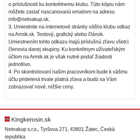
o príslušnosti ku konkrétnemu klubu. Túto kópiu nám
môžete zaslať nascanovanú emailom na adresu
info@netnakup.sk.
3. Umiestnite na internetové stránky vášho klubu odkaz
na Armik.sk. Textový, grafický alebo článok.
Umiestnením tohto odkazu majú príslušnú zľavu všetci
členovia danej skupiny. Ku konkrétnym užívateľským
účtom na Armik.sk je však nutné podať žiadosti
jednotlivo.
4. Po skontrolovaní našim pracovníkom bude k vášmu
účtu pridelená trvale platná zľava a budú sa Vám
zobrazovať nové, nižšie ceny.
Kingkerosin.sk
Netnakup s.r.o., Tyršova 271, 43801 Žatec, Česká
republika