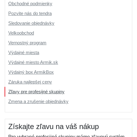
Obchodné podmienky
Pozvite nás do tendra
Sledovanie objednávky
Velkoobchod
Vernostný program
Výdajné miesta
Výdajné miesto Armik.sk
Výdajný box ArmikBox
Záruka najlepšej ceny
Zľavy pre profesijné skupiny
Zmena a zrušenie objednávky
Získajte zľavu na váš nákup
Pre vybrané profesijné skupiny máme zľavový systém.