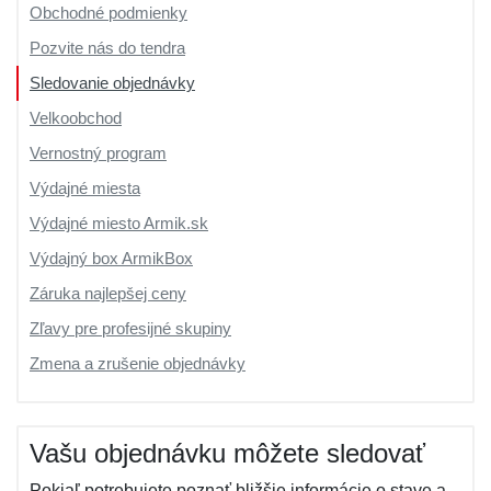
Obchodné podmienky
Pozvite nás do tendra
Sledovanie objednávky
Velkoobchod
Vernostný program
Výdajné miesta
Výdajné miesto Armik.sk
Výdajný box ArmikBox
Záruka najlepšej ceny
Zľavy pre profesijné skupiny
Zmena a zrušenie objednávky
Vašu objednávku môžete sledovať
Pokiaľ potrebujete poznať bližšie informácie o stave a