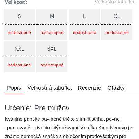
Veľkosť:
Veľkostná tabuľka
S
M
L
XL
nedostupné
nedostupné
nedostupné
nedostupné
XXL
3XL
nedostupné
nedostupné
Popis
Veľkostná tabuľka
Recenzie
Otázky
Určenie: Pre mužov
Kvalitné pánske bavlnené tričko slim-fit strihu, pevne
spracované s dvojito šitými švami. Značka King Kerosin je
známa nemecká značka s oblečením predovšetkým pre