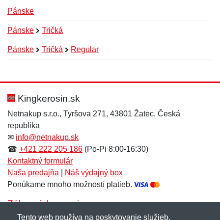
Pánske
Pánske
Tričká
Pánske
Tričká
Regular
Nová recenzia
Nová otázka
Hodnotenie:
Meno:
*
*
Kingkerosin.sk
Netnakup s.r.o., Tyršova 271, 43801 Žatec, Česká
republika
Meno:
E-mail:
*
*
✉
info@netnakup.sk
☎
+421 222 205 186
(Po-Pi 8:00-16:30)
Kontaktný formulár
Naša predajňa
|
Náš výdajný box
E-mail:
*
Ponúkame mnoho možností platieb.
Správa
*
Zákaznícky servis
Tento web používa na poskytovanie služieb,
Novinky emailom