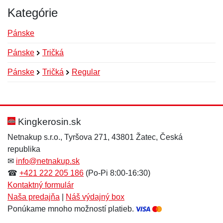
Kategórie
Pánske
Pánske
Tričká
Pánske
Tričká
Regular
Nová recenzia
Nová otázka
Hodnotenie:
Meno:
*
*
Kingkerosin.sk
Netnakup s.r.o., Tyršova 271, 43801 Žatec, Česká
republika
Meno:
E-mail:
*
*
✉
info@netnakup.sk
☎
+421 222 205 186
(Po-Pi 8:00-16:30)
Kontaktný formulár
Naša predajňa
|
Náš výdajný box
E-mail:
*
Ponúkame mnoho možností platieb.
Správa
*