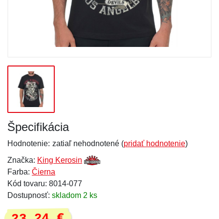
Špecifikácia
Hodnotenie:
zatiaľ nehodnotené (
pridať hodnotenie
)
Značka:
King Kerosin
Farba:
Čierna
Kód tovaru: 8014-077
Dostupnosť:
skladom 2 ks
23,24 €