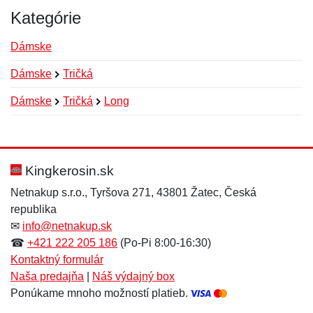
Kategórie
Dámske
Dámske
Tričká
Dámske
Tričká
Long
Nová recenzia
Nová otázka
Hodnotenie:
Meno:
*
*
Kingkerosin.sk
Netnakup s.r.o., Tyršova 271, 43801 Žatec, Česká
republika
Meno:
E-mail:
*
*
✉
info@netnakup.sk
☎
+421 222 205 186
(Po-Pi 8:00-16:30)
Kontaktný formulár
Naša predajňa
|
Náš výdajný box
E-mail:
*
Ponúkame mnoho možností platieb.
Správa
*