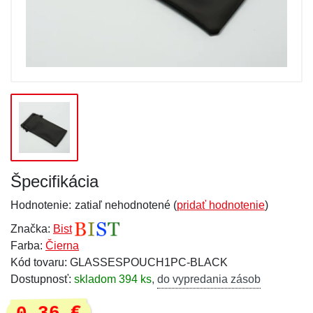
Špecifikácia
Hodnotenie:
zatiaľ nehodnotené (
pridať hodnotenie
)
Značka:
Bist
Farba:
Čierna
Kód tovaru: GLASSESPOUCH1PC-BLACK
Dostupnosť:
skladom 394 ks
,
do vypredania zásob