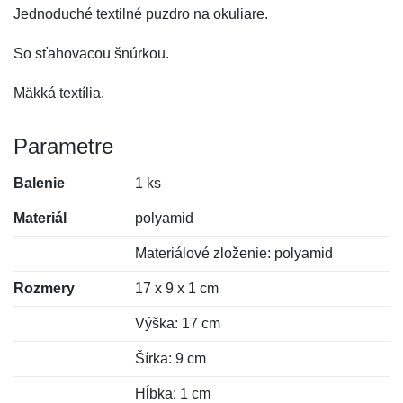
Jednoduché textilné puzdro na okuliare.
So sťahovacou šnúrkou.
Mäkká textília.
Parametre
Balenie
1 ks
Materiál
polyamid
Materiálové zloženie: polyamid
Rozmery
17 x 9 x 1 cm
Výška: 17 cm
Šírka: 9 cm
Hĺbka: 1 cm