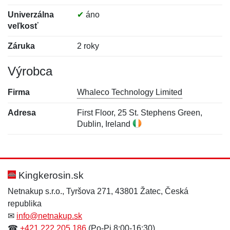
Univerzálna
✔
áno
veľkosť
Záruka
2 roky
Výrobca
Firma
Whaleco Technology Limited
Adresa
First Floor, 25 St. Stephens Green,
Dublin, Ireland
Nová recenzia
Nová otázka
Hodnotenie:
Meno:
*
*
Kingkerosin.sk
Netnakup s.r.o., Tyršova 271, 43801 Žatec, Česká
republika
Meno:
E-mail:
*
*
✉
info@netnakup.sk
☎
+421 222 205 186
(Po-Pi 8:00-16:30)