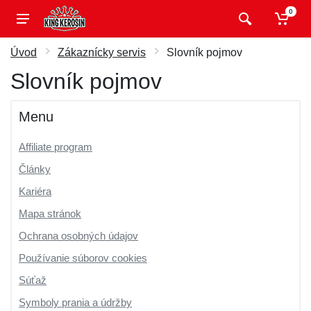
0
Úvod
Zákaznícky servis
Slovník pojmov
Slovník pojmov
Menu
Affiliate program
Články
Kariéra
Mapa stránok
Ochrana osobných údajov
Používanie súborov cookies
Súťaž
Symboly prania a údržby