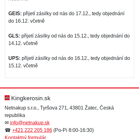
GEIS:
přijetí zásilky od nás do 17.12., tedy objednání
do 16.12. včetně
GLS:
přijetí zásilky od nás do 15.12., tedy objednání do
14.12. včetně
UPS:
přijetí zásilky od nás do 16.12., tedy objednání do
15.12. včetně
Kingkerosin.sk
Netnakup s.r.o., Tyršova 271, 43801 Žatec, Česká
republika
✉
info@netnakup.sk
☎
+421 222 205 186
(Po-Pi 8:00-16:30)
Kontaktný formulár