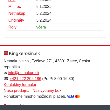
Mil-Tec
8.1.2025
Netnakup
5.2.2024
Originály
5.2.2024
Roly
včera
Kingkerosin.sk
Netnakup s.r.o., Tyršova 271, 43801 Žatec, Česká
republika
✉
info@netnakup.sk
☎
+421 222 205 186
(Po-Pi 8:00-16:30)
Kontaktný formulár
Naša predajňa
|
Náš výdajný box
Ponúkame mnoho možností platieb.
Zákaznícky servis