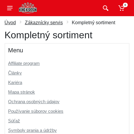
0
Úvod
Zákaznícky servis
Kompletný sortiment
Kompletný sortiment
Menu
Affiliate program
Články
Kariéra
Mapa stránok
Ochrana osobných údajov
Používanie súborov cookies
Súťaž
Symboly prania a údržby